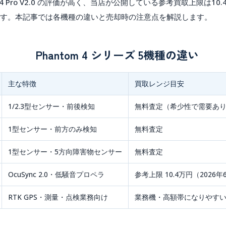
 Pro V2.0
の評価が高く、当店が公開している
参考買取上限は10.
す。本記事では各機種の違いと売却時の注意点を解説します。
Phantom 4 シリーズ 5機種の違い
主な特徴
買取レンジ目安
1/2.3型センサー・前後検知
無料査定（希少性で需要あ
1型センサー・前方のみ検知
無料査定
1型センサー・5方向障害物センサー
無料査定
OcuSync 2.0・低騒音プロペラ
参考上限 10.4万円
（2026
RTK GPS・測量・点検業務向け
業務機・高額帯になりやす