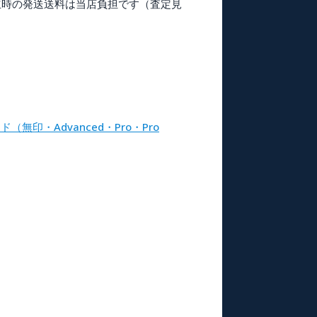
立時の発送送料は当店負担です（査定見
イド（無印・Advanced・Pro・Pro