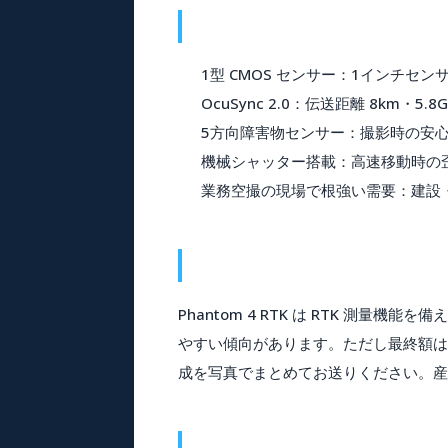
1型 CMOS センサー
：1インチセンサー
OcuSync 2.0
：伝送距離 8km・5.8G
5方向障害物センサー
：撮影時の安
機械シャッター搭載
：高速移動時の
業務空撮の現場で根強い需要
：建設
Phantom 4 RTK は
RTK 測量機能
を備え
やすい傾向
があります。ただし最終額は
成を写真でまとめてお送りください。