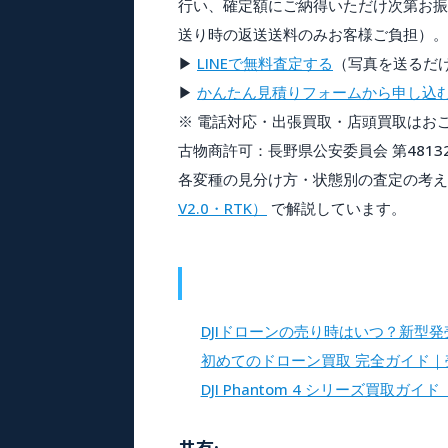
行い、確定額にご納得いただけ次第お振
送り時の返送送料のみお客様ご負担）。
▶
LINEで無料査定する
（写真を送るだ
▶
かんたん見積りフォームから申し込
※ 電話対応・出張買取・店頭買取はお
古物商許可：長野県公安委員会 第481321
各変種の見分け方・状態別の査定の考え
V2.0・RTK）
で解説しています。
DJIドローンの売り時はいつ？新型
初めてのドローン買取 完全ガイド
DJI Phantom 4 シリーズ買取ガイド（無
共有: