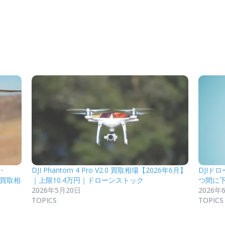
印・
DJI Phantom 4 Pro V2.0 買取相場【2026年6月】
DJIド
いと買取相
｜上限10.4万円｜ドローンストック
つ間に下
2026年5月20日
2026年
TOPICS
TOPICS