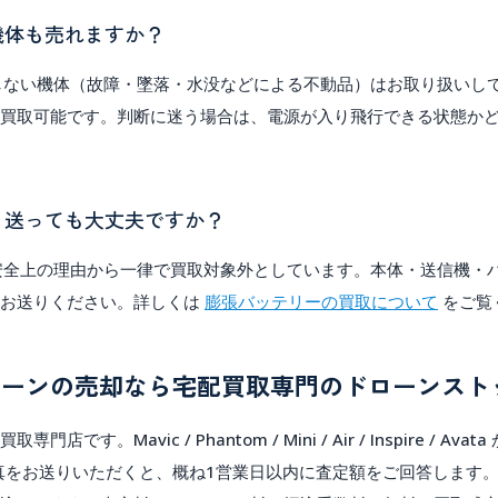
機体も売れますか？
しない機体（故障・墜落・水没などによる不動品）はお取り扱いし
買取可能です。判断に迷う場合は、電源が入り飛行できる状態か
。送っても大丈夫ですか？
安全上の理由から一律で買取対象外
としています。本体・送信機・
てお送りください。詳しくは
膨張バッテリーの買取について
をご覧
ローンの売却なら宅配買取専門のドローンスト
I 買取専門店です。Mavic / Phantom / Mini / Air / Inspire / 
真
をお送りいただくと、
概ね1営業日以内
に査定額をご回答します