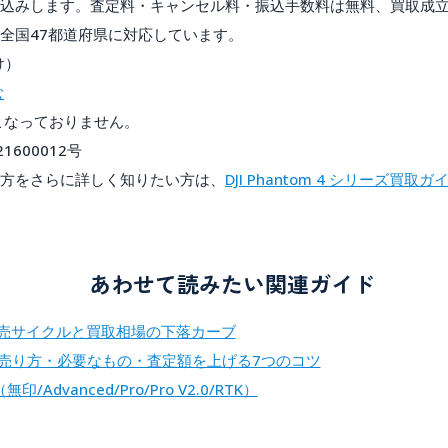
込みします。査定料・キャンセル料・振込手数料は無料、買取成
全国47都道府県に対応しています。
け）
む
こなっておりません。
600012号
方をさらに詳しく知りたい方は、
DJI Phantom 4 シリーズ買取ガ
あわせて読みたい関連ガイド
発売サイクルと買取相場の下落カーブ
｜売り方・必要なもの・査定額を上げる7つのコツ
印/Advanced/Pro/Pro V2.0/RTK）