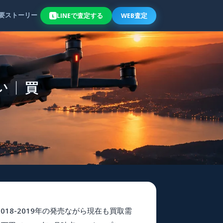
要
ストーリー
LINE
で
査定
する
WEB査定
L
違い｜買
18-2019年の発売ながら現在も買取需