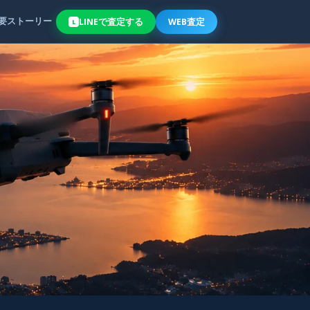
要
ストーリー
LINE
で
査定
する
WEB査定
L