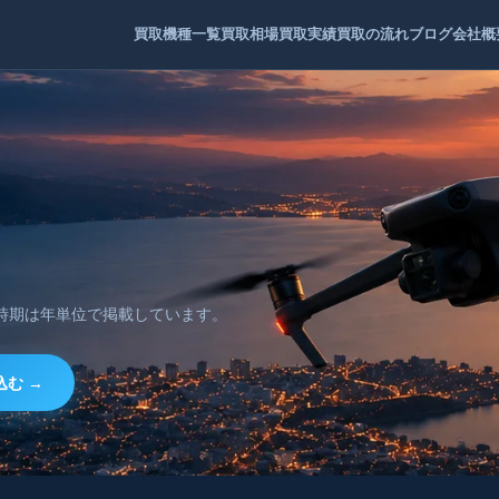
買取機種一覧
買取相場
買取実績
買取の流れ
ブログ
会社概
時期は年単位で掲載しています。
込む →