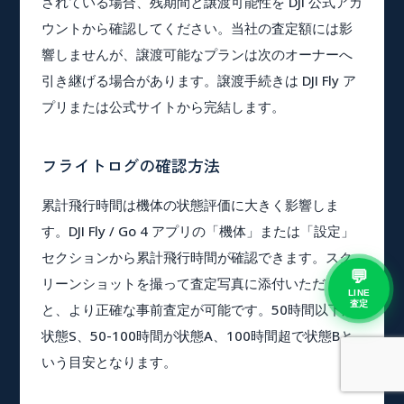
されている場合、残期間と譲渡可能性を DJI 公式アカ
ウントから確認してください。当社の査定額には影
響しませんが、譲渡可能なプランは次のオーナーへ
引き継げる場合があります。譲渡手続きは DJI Fly ア
プリまたは公式サイトから完結します。
フライトログの確認方法
累計飛行時間は機体の状態評価に大きく影響しま
す。DJI Fly / Go 4 アプリの「機体」または「設定」
セクションから累計飛行時間が確認できます。スク
💬
リーンショットを撮って査定写真に添付いただく
LINE
と、より正確な事前査定が可能です。50時間以下が
査定
状態S、50-100時間が状態A、100時間超で状態Bと
いう目安となります。