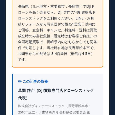
長崎県（九州地方・主要都市：長崎市）でDJIド
ローンを高く売るなら、DJI 専門の宅配買取店ド
ローンストックをご利用ください。LINE・お見
積りフォームから写真送付で概ね1営業日以内に
ご回答。
査定料・キャンセル料無料・送料は買取
成立時のみ当社負担（返送時はお客様ご負担）
の
全国宅配買取で、長崎県内のどちらからでも同条
件で対応します。当社所在地は長野県松本市で、
長崎県からの配送は 3-4営業日（離島は4-5日）
です。
✏️ この記事の監修
草間 啓介（DJI買取専門店ドローンストック
代表）
株式会社ヴィンテージストック（長野県松本市・
2010年設立）／古物商許可 長野県公安委員会 第