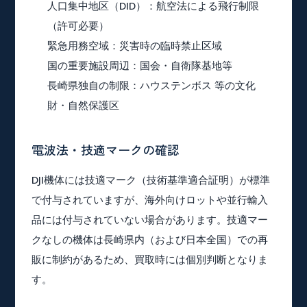
人口集中地区（DID）
：航空法による飛行制限
（許可必要）
緊急用務空域
：災害時の臨時禁止区域
国の重要施設周辺
：国会・自衛隊基地等
長崎県独自の制限
：ハウステンボス 等の文化
財・自然保護区
電波法・技適マークの確認
DJI機体には技適マーク（技術基準適合証明）が標準
で付与されていますが、海外向けロットや並行輸入
品には付与されていない場合があります。技適マー
クなしの機体は長崎県内（および日本全国）での再
販に制約があるため、買取時には個別判断となりま
す。