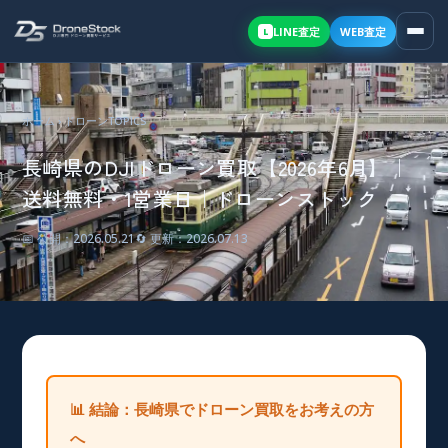
LINE
査定
WEB査定
L
ホーム
›
ドローンTOPICS
長崎県のDJIドローン買取【2026年6月】｜
送料無料・1営業日｜ドローンストック
📅 公開：2026.05.21
🔄 更新：2026.07.13
📊 結論：長崎県でドローン買取をお考えの方
へ