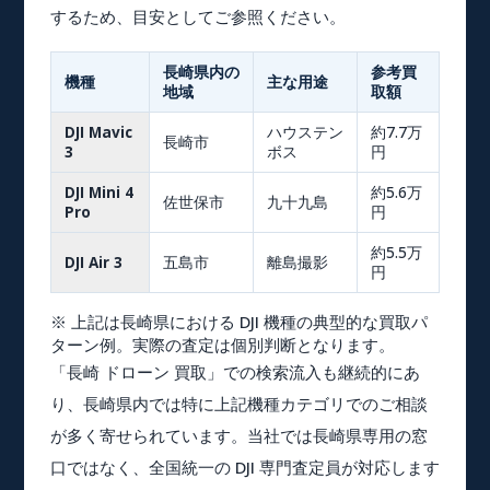
するため、目安としてご参照ください。
長崎県内の
参考買
機種
主な用途
地域
取額
DJI Mavic
ハウステン
約7.7万
長崎市
3
ボス
円
DJI Mini 4
約5.6万
佐世保市
九十九島
Pro
円
約5.5万
DJI Air 3
五島市
離島撮影
円
※ 上記は長崎県における DJI 機種の典型的な買取パ
ターン例。実際の査定は個別判断となります。
「
長崎 ドローン 買取
」での検索流入も継続的にあ
り、長崎県内では特に上記機種カテゴリでのご相談
が多く寄せられています。当社では長崎県専用の窓
口ではなく、全国統一の DJI 専門査定員が対応します