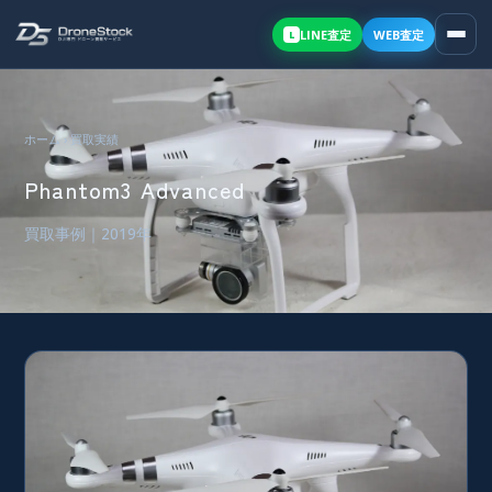
LINE
査定
WEB査定
L
ホーム
›
買取実績
Phantom3 Advanced
買取事例｜2019年