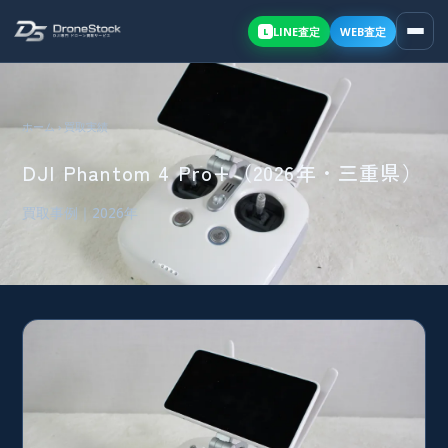
LINE
査定
WEB査定
L
ホーム
›
買取実績
DJI Phantom 4 Pro+（2026年・三重県）
買取事例｜2026年