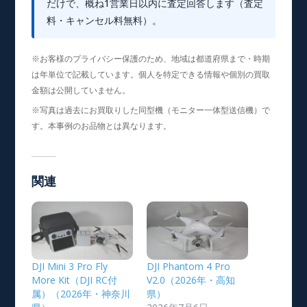
だけで、概ね1営業日以内に査定回答します（査定
料・キャンセル料無料）。
※お客様のプライバシー保護のため、地域は都道府県まで・時期
は年単位で記載しています。個人を特定できる情報や個別の買取
金額は公開していません。
※写真は過去にお買取りした同型機（モニター一体型送信機）で
す。本事例のお品物とは異なります。
関連
DJI Mini 3 Pro Fly
DJI Phantom 4 Pro
More Kit（DJI RC付
V2.0（2026年・高知
属）（2026年・神奈川
県）