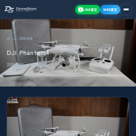
LINE
査定
WEB査定
L
ホーム
›
買取実績
DJI Phantom4
買取事例｜2017年